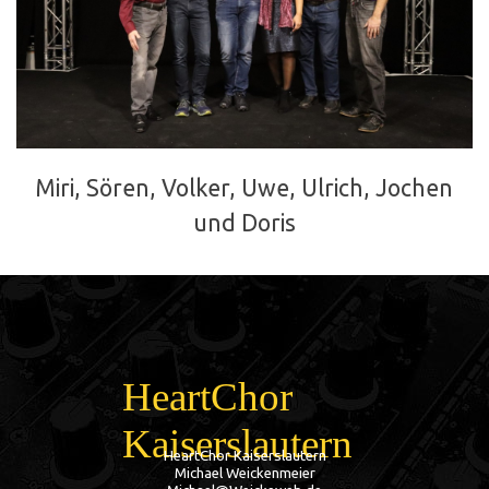
Miri, Sören, Volker, Uwe, Ulrich, Jochen
und Doris
HeartChor 
Kaiserslautern
HeartChor Kaiserslautern
Michael Weickenmeier