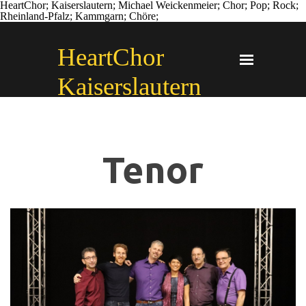
HeartChor; Kaiserslautern; Michael Weickenmeier; Chor; Pop; Rock;
Rheinland-Pfalz; Kammgarn; Chöre;
Direkt zum Seiteninhalt
HeartChor 
Menü übersprin
Kaiserslautern
Tenor