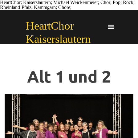
HeartChor; Kaiserslautern; Michael Weickenmeier; Chor; Pop; Rock;
Rheinland-Pfalz; Kammgarn; Chöre;
Direkt zum Seiteninhalt
HeartChor 
Menü übersprin
Kaiserslautern
Alt 1 und 2